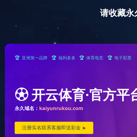
中文
日文
English
首页
新闻资讯
关于米兰登录官网
主营业务
米兰登录官网（中国）
社会责任
人才中心
联系米兰登录官网
首页
人才中心
加入米兰登录官网，和米兰登录官网一起迎接未来的挑战！
0769-83340724 / 83434507
米兰登录官网（中国）市桥头镇邓屋工业区新阳路1号
s0668@sh