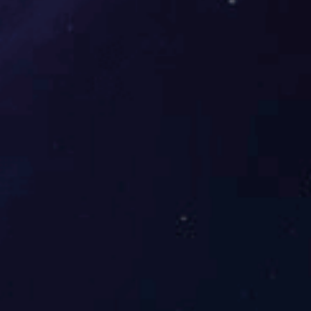
突破，共同为实现百年新阳梦努力奋斗！
点赞
0
精选评论
返 回
用户名: