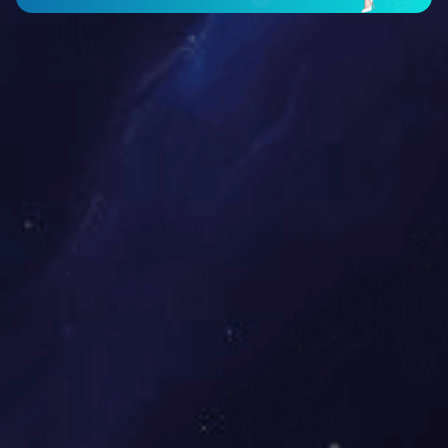
此次大赛的成功举办，不仅为职工提供了一个展示
自我、提升技能的舞台，更激发了大家的学习热情
和创新活力，展示了职工积极向上的精神风貌和追
求卓越的职业态度。
未来，集团科协将继续秉承“专业、创新、奉献、成
长”的理念，为职工提供更多的学习和成长机会，助
力集团高质量发展。同时，米兰登录官网也期待更
多的职工能够积极参与到这些活动中来，不断创新