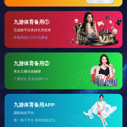
脱项目的选手们展现了出色的协调能力和反应速
度，成功打破了穿脱时间的最短纪录；P板插件项目
的选手们则以高效准确的操作，创造了插件速度和
准确率的双重新纪录；而单人跳绳项目的选手们则
以惊人的耐力和节奏感，刷新了跳绳次数的历史纪
录，也展现了职工积极向上的生活态度和良好的身
体素质。