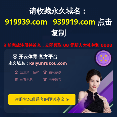
中文
日文
English
首页
新闻资讯
关于米兰登录官网
主营业务
米兰登录官网（中国）
社会责任
人才中心
联系米兰登录官网
首页
新闻资讯
集团动态
7月
2024
强内功，供应链价值向未来——第二届供应链管理师认证班结
业典礼