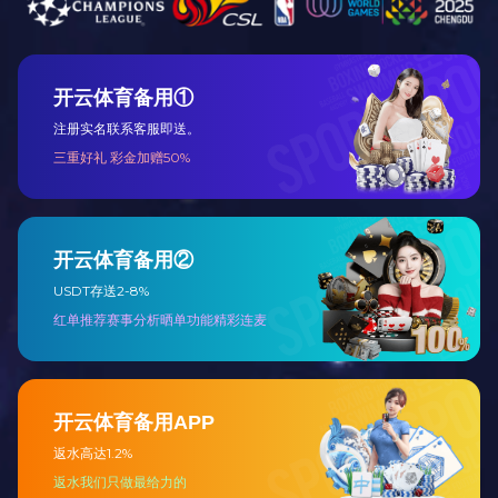
沙龙聚焦：痛点探讨，智慧碰撞
活动在一场别开生面的供应链管理沙龙中拉开帷幕。徐
鲲老师带领大家开启供应链业务痛点探讨，先抛出问
题，引导大家运用所学的知识、工具与方法主动思考、
真诚发言；再收拢问题，从SCOR模型、客户关系管
理、需求管理、供应商关系管理等方面展开了专业的说
明与解答。拓宽大家的思维边界，寻找最佳解决方案。