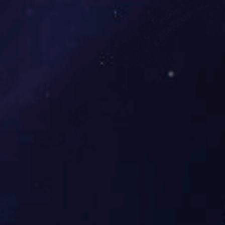
张梅说：做了这么多年的采购工作，我也是持证上岗的
人了。在这次培训过程中，我深刻体会到了学习的重要
性，只有不断学习，才能跟上时代的步伐，才能在激烈
的市场竞争中立于不败之地。在未来的工作中，必将所
学知识灵活运用于实践工作，不断提高自己的职业素养
和专业能力，全力以赴创造价值，助力客户、供应商伙
伴实现成功。
寄语未来：感恩付出，责任同行