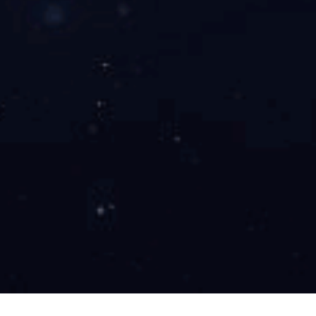
点赞
1
精选评论
返 回
用户名:
内容: