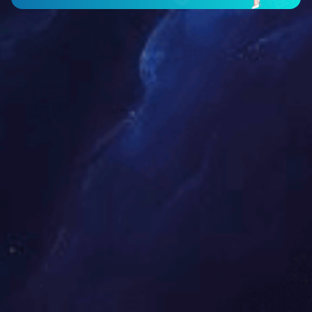
解普适性保健知识，展现其深厚的专业素养和人文关
怀。
最后，郭文英总裁送上愛的寄语：首先感谢集团幸福家
委和刘博士为米兰登录官网带来有愛的健康大讲堂。身
体健康是追求幸福生活、实现人生价值的前提条件，米
兰登录官网要好好愛自己，时刻关注身体给予米兰登录
官网的反馈，不忽视小病小痛，重视健康、重视疾病预