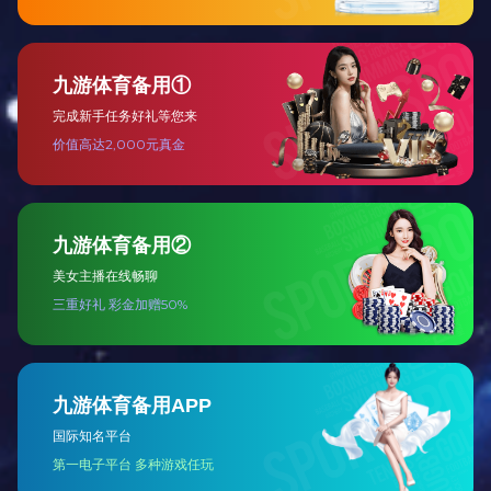
互动环节中，刘博士还邀请了十位家人上台参与“金鸡
独立”平衡测试，阐释该动作对评估健康状态和延缓衰
老的指标意义，并现场示范日常锻炼方法。集团幸福家
委也为十位家人送上《与自己和解》一书。
在答疑环节，针对术后康复、儿童胃肠保健及膳食营养
等提问，刘博士结合个体情况给予专业解答，并延伸讲