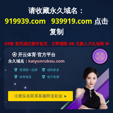
中文
日文
English
首页
新闻资讯
关于米兰登录官网
主营业务
米兰登录官网（中国）
社会责任
人才中心
联系米兰登录官网
首页
主营业务
PCB
塑胶注
塑
电子产