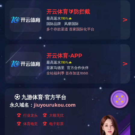
下一页
首页
新闻资讯
关于米兰登录官网
主营业务
米兰登录官网（中国）
社会责任
人才中心
联系米兰登录官网
技研新阳