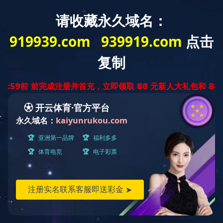
中文
日文
English
首页
新闻资讯
关于米兰登录官网
主营业务
米兰登录官网（中国）
社会责任
人才中心
联系米兰登录官网
首页
社会责任
上一页
/