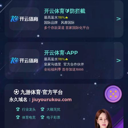
下一页
首页
新闻资讯
关于米兰登录官网
主营业务
米兰登录官网（中国）
社会责任
人才中心
联系米兰登录官网
技研新阳