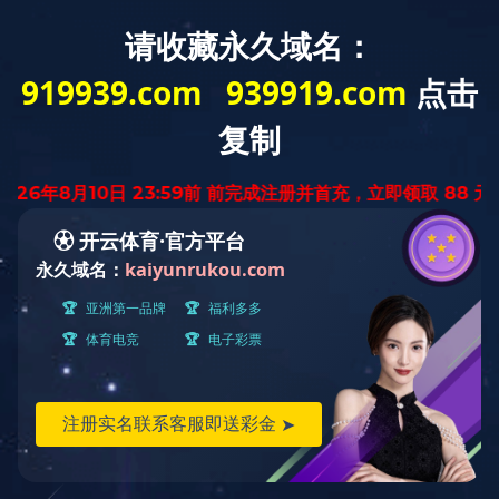
中文
日文
English
首页
新闻资讯
关于米兰登录官网
主营业务
米兰登录官网（中国）
社会责任
人才中心
联系米兰登录官网
首页
米兰登录官网（中国）
上一页
/