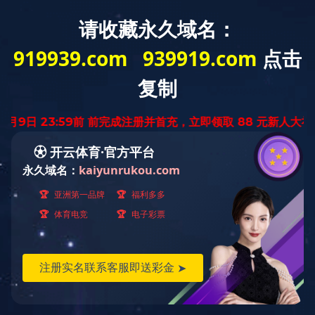
中文
日文
English
首页
新闻资讯
关于米兰登录官网
主营业务
米兰登录官网（中国）
社会责任
人才中心
联系米兰登录官网
首页
米兰登录官网（中国）
上一页
/